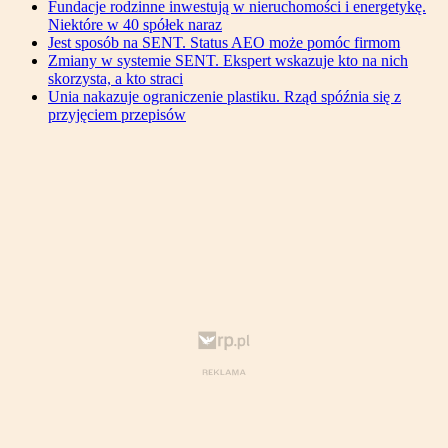
Fundacje rodzinne inwestują w nieruchomości i energetykę.
Niektóre w 40 spółek naraz
Jest sposób na SENT. Status AEO może pomóc firmom
Zmiany w systemie SENT. Ekspert wskazuje kto na nich
skorzysta, a kto straci
Unia nakazuje ograniczenie plastiku. Rząd spóźnia się z
przyjęciem przepisów