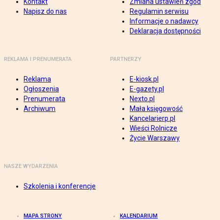
Kontakt
Zmiana ustawień zgód
Napisz do nas
Regulamin serwisu
Informacje o nadawcy
Deklaracja dostępności
REKLAMA I PRENUMERATA
PARTNERZY
Reklama
E-kiosk.pl
Ogłoszenia
E-gazety.pl
Prenumerata
Nexto.pl
Archiwum
Mała księgowość
Kancelarierp.pl
Wieści Rolnicze
Życie Warszawy
NASZE WYDARZENIA
Szkolenia i konferencje
MAPA STRONY
KALENDARIUM