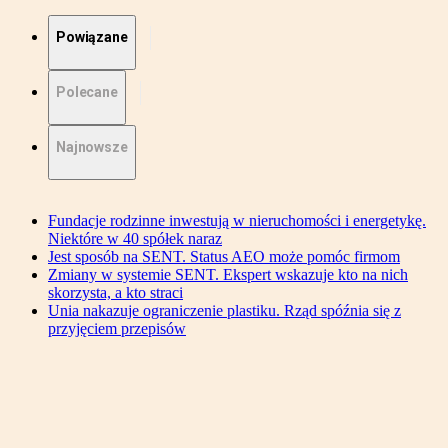
Powiązane
Polecane
Najnowsze
Fundacje rodzinne inwestują w nieruchomości i energetykę.
Niektóre w 40 spółek naraz
Jest sposób na SENT. Status AEO może pomóc firmom
Zmiany w systemie SENT. Ekspert wskazuje kto na nich
skorzysta, a kto straci
Unia nakazuje ograniczenie plastiku. Rząd spóźnia się z
przyjęciem przepisów