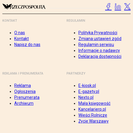
KONTAKT
REGULAMIN
O nas
Polityka Prywatności
Kontakt
Zmiana ustawień zgód
Napisz do nas
Regulamin serwisu
Informacje o nadawcy
Deklaracja dostępności
REKLAMA I PRENUMERATA
PARTNERZY
Reklama
E-kiosk.pl
Ogłoszenia
E-gazety.pl
Prenumerata
Nexto.pl
Archiwum
Mała księgowość
Kancelarierp.pl
Wieści Rolnicze
Życie Warszawy