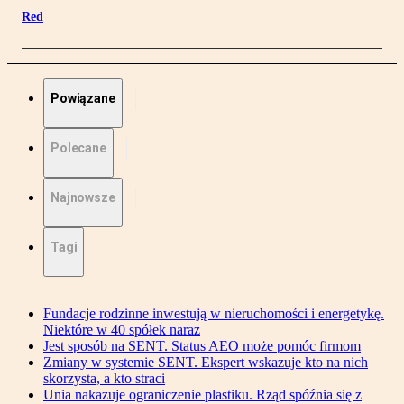
Red
Powiązane
Polecane
Najnowsze
Tagi
Fundacje rodzinne inwestują w nieruchomości i energetykę.
Niektóre w 40 spółek naraz
Jest sposób na SENT. Status AEO może pomóc firmom
Zmiany w systemie SENT. Ekspert wskazuje kto na nich
skorzysta, a kto straci
Unia nakazuje ograniczenie plastiku. Rząd spóźnia się z