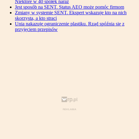
Niektóre w 40 spółek naraz
Jest sposób na SENT. Status AEO może pomóc firmom
Zmiany w systemie SENT. Ekspert wskazuje kto na nich
skorzysta, a kto straci
Unia nakazuje ograniczenie plastiku. Rząd spóźnia się z
przyjęciem przepisów