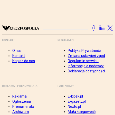
KONTAKT
REGULAMIN
O nas
Polityka Prywatności
Kontakt
Zmiana ustawień zgód
Napisz do nas
Regulamin serwisu
Informacje o nadawcy
Deklaracja dostępności
REKLAMA I PRENUMERATA
PARTNERZY
Reklama
E-kiosk.pl
Ogłoszenia
E-gazety.pl
Prenumerata
Nexto.pl
Archiwum
Mała księgowość