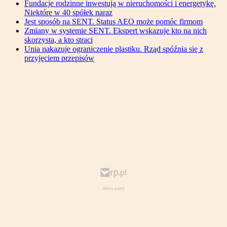
Fundacje rodzinne inwestują w nieruchomości i energetykę.
Niektóre w 40 spółek naraz
Jest sposób na SENT. Status AEO może pomóc firmom
Zmiany w systemie SENT. Ekspert wskazuje kto na nich
skorzysta, a kto straci
Unia nakazuje ograniczenie plastiku. Rząd spóźnia się z
przyjęciem przepisów