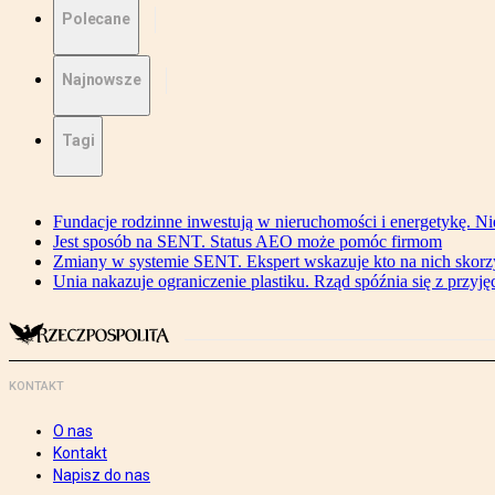
Polecane
Najnowsze
Tagi
Fundacje rodzinne inwestują w nieruchomości i energetykę. Ni
Jest sposób na SENT. Status AEO może pomóc firmom
Zmiany w systemie SENT. Ekspert wskazuje kto na nich skorzys
Unia nakazuje ograniczenie plastiku. Rząd spóźnia się z przyj
KONTAKT
O nas
Kontakt
Napisz do nas