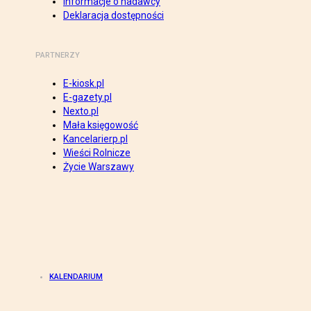
Informacje o nadawcy
Deklaracja dostępności
PARTNERZY
E-kiosk.pl
E-gazety.pl
Nexto.pl
Mała księgowość
Kancelarierp.pl
Wieści Rolnicze
Życie Warszawy
KALENDARIUM