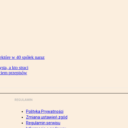
ektóre w 40 spółek naraz
ta, a kto straci
ęciem przepisów
REGULAMIN
Polityka Prywatności
Zmiana ustawień zgód
Regulamin serwisu