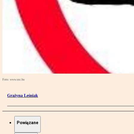
Foto: www.sxc.hu
Grażyna Leśniak
Powiązane