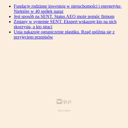
Fundacje rodzinne inwestują w nieruchomości i energetykę.
Niektóre w 40 spółek naraz
Jest sposób na SENT. Status AEO może pomóc firmom
Zmiany w systemie SENT. Ekspert wskazuje kto na nich
skorzysta, a kto straci
Unia nakazuje ograniczenie plastiku. Rząd spóźnia się z
przyjęciem przepisów