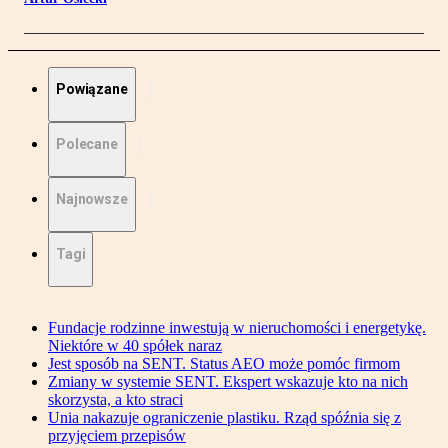
Powiązane
Polecane
Najnowsze
Tagi
Fundacje rodzinne inwestują w nieruchomości i energetykę.
Niektóre w 40 spółek naraz
Jest sposób na SENT. Status AEO może pomóc firmom
Zmiany w systemie SENT. Ekspert wskazuje kto na nich
skorzysta, a kto straci
Unia nakazuje ograniczenie plastiku. Rząd spóźnia się z
przyjęciem przepisów