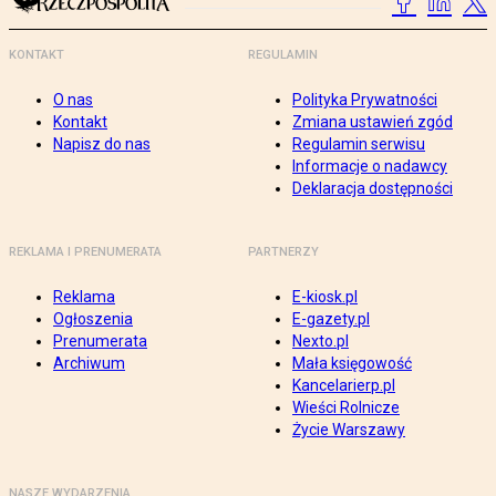
KONTAKT
REGULAMIN
O nas
Polityka Prywatności
Kontakt
Zmiana ustawień zgód
Napisz do nas
Regulamin serwisu
Informacje o nadawcy
Deklaracja dostępności
REKLAMA I PRENUMERATA
PARTNERZY
Reklama
E-kiosk.pl
Ogłoszenia
E-gazety.pl
Prenumerata
Nexto.pl
Archiwum
Mała księgowość
Kancelarierp.pl
Wieści Rolnicze
Życie Warszawy
NASZE WYDARZENIA