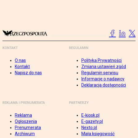
KONTAKT
REGULAMIN
O nas
Polityka Prywatności
Kontakt
Zmiana ustawień zgód
Napisz do nas
Regulamin serwisu
Informacje o nadawcy
Deklaracja dostępności
REKLAMA I PRENUMERATA
PARTNERZY
Reklama
E-kiosk.pl
Ogłoszenia
E-gazety.pl
Prenumerata
Nexto.pl
Archiwum
Mała księgowość