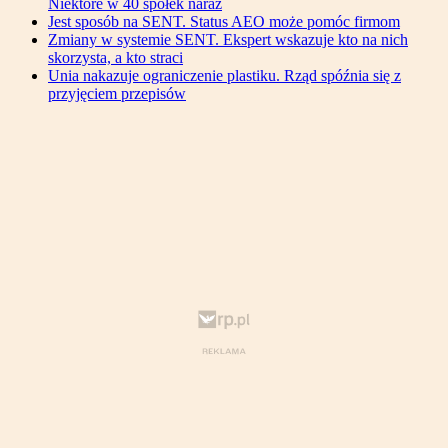
Niektóre w 40 spółek naraz
Jest sposób na SENT. Status AEO może pomóc firmom
Zmiany w systemie SENT. Ekspert wskazuje kto na nich
skorzysta, a kto straci
Unia nakazuje ograniczenie plastiku. Rząd spóźnia się z
przyjęciem przepisów