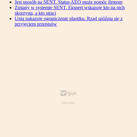
Jest sposób na SENT. Status AEO może pomóc firmom
Zmiany w systemie SENT. Ekspert wskazuje kto na nich
skorzysta, a kto straci
Unia nakazuje ograniczenie plastiku. Rząd spóźnia się z
przyjęciem przepisów