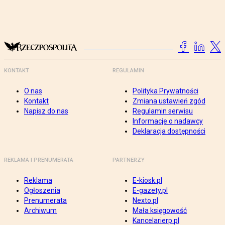
KONTAKT
REGULAMIN
O nas
Polityka Prywatności
Kontakt
Zmiana ustawień zgód
Napisz do nas
Regulamin serwisu
Informacje o nadawcy
Deklaracja dostępności
REKLAMA I PRENUMERATA
PARTNERZY
Reklama
E-kiosk.pl
Ogłoszenia
E-gazety.pl
Prenumerata
Nexto.pl
Archiwum
Mała księgowość
Kancelarierp.pl