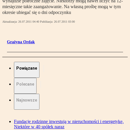
wynajdzie półroczne zajęcie. Niektórzy mogą nawet liczyć na 12-
miesięczne takie zaangażowanie. Na własną prośbę mogą w tym
okresie ubiegać się o dni odpoczynku
Aktualizacja:
26.07.2011 04:40
Publikacja:
26.07.2011 03:00
Grażyna Ordak
Powiązane
Polecane
Najnowsze
Fundacje rodzinne inwestują w nieruchomości i energetykę.
Niektóre w 40 spółek naraz