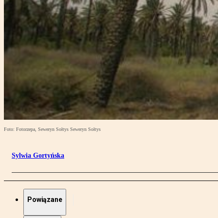
Foto: Fotorzepa, Seweryn Sołtys Seweryn Sołtys
Sylwia Gortyńska
Powiązane