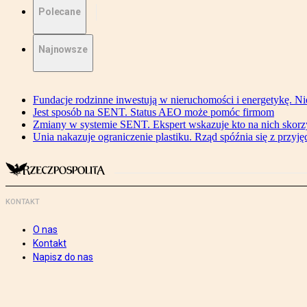
Polecane
Najnowsze
Fundacje rodzinne inwestują w nieruchomości i energetykę. Ni
Jest sposób na SENT. Status AEO może pomóc firmom
Zmiany w systemie SENT. Ekspert wskazuje kto na nich skorzys
Unia nakazuje ograniczenie plastiku. Rząd spóźnia się z przyj
KONTAKT
O nas
Kontakt
Napisz do nas