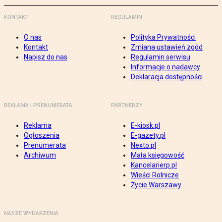
KONTAKT
REGULAMIN
O nas
Polityka Prywatności
Kontakt
Zmiana ustawień zgód
Napisz do nas
Regulamin serwisu
Informacje o nadawcy
Deklaracja dostępności
REKLAMA I PRENUMERATA
PARTNERZY
Reklama
E-kiosk.pl
Ogłoszenia
E-gazety.pl
Prenumerata
Nexto.pl
Archiwum
Mała księgowość
Kancelarierp.pl
Wieści Rolnicze
Życie Warszawy
NASZE WYDARZENIA