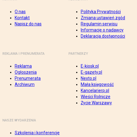
O nas
Polityka Prywatności
Kontakt
Zmiana ustawień zgód
Napisz do nas
Regulamin serwisu
Informacje o nadawcy
Deklaracja dostępności
REKLAMA I PRENUMERATA
PARTNERZY
Reklama
E-kiosk.pl
Ogłoszenia
E-gazety.pl
Prenumerata
Nexto.pl
Archiwum
Mała księgowość
Kancelarierp.pl
Wieści Rolnicze
Życie Warszawy
NASZE WYDARZENIA
Szkolenia i konferencje