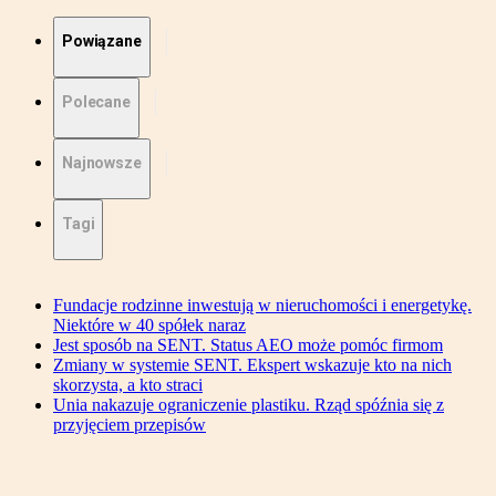
Powiązane
Polecane
Najnowsze
Tagi
Fundacje rodzinne inwestują w nieruchomości i energetykę.
Niektóre w 40 spółek naraz
Jest sposób na SENT. Status AEO może pomóc firmom
Zmiany w systemie SENT. Ekspert wskazuje kto na nich
skorzysta, a kto straci
Unia nakazuje ograniczenie plastiku. Rząd spóźnia się z
przyjęciem przepisów