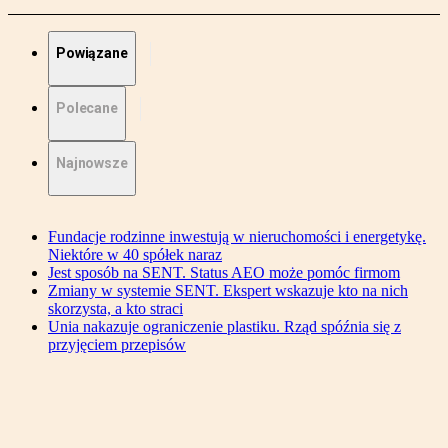
Powiązane
Polecane
Najnowsze
Fundacje rodzinne inwestują w nieruchomości i energetykę.
Niektóre w 40 spółek naraz
Jest sposób na SENT. Status AEO może pomóc firmom
Zmiany w systemie SENT. Ekspert wskazuje kto na nich
skorzysta, a kto straci
Unia nakazuje ograniczenie plastiku. Rząd spóźnia się z
przyjęciem przepisów