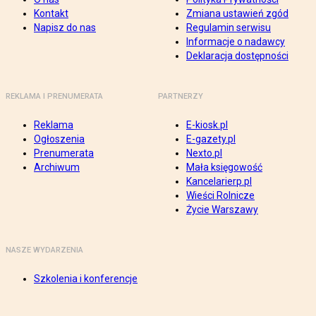
Kontakt
Zmiana ustawień zgód
Napisz do nas
Regulamin serwisu
Informacje o nadawcy
Deklaracja dostępności
REKLAMA I PRENUMERATA
PARTNERZY
Reklama
E-kiosk.pl
Ogłoszenia
E-gazety.pl
Prenumerata
Nexto.pl
Archiwum
Mała księgowość
Kancelarierp.pl
Wieści Rolnicze
Życie Warszawy
NASZE WYDARZENIA
Szkolenia i konferencje