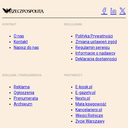
KONTAKT
REGULAMIN
O nas
Polityka Prywatności
Kontakt
Zmiana ustawień zgód
Napisz do nas
Regulamin serwisu
Informacje o nadawcy
Deklaracja dostępności
REKLAMA I PRENUMERATA
PARTNERZY
Reklama
E-kiosk.pl
Ogłoszenia
E-gazety.pl
Prenumerata
Nexto.pl
Archiwum
Mała księgowość
Kancelarierp.pl
Wieści Rolnicze
Życie Warszawy