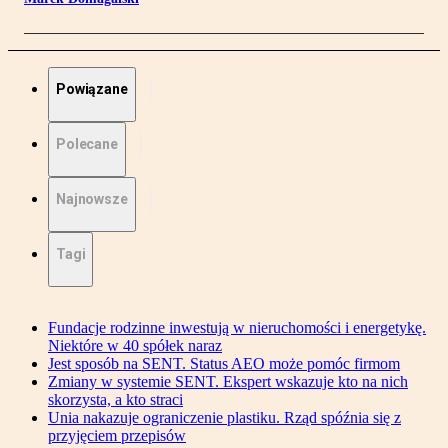
Powiązane
Polecane
Najnowsze
Tagi
Fundacje rodzinne inwestują w nieruchomości i energetykę.
Niektóre w 40 spółek naraz
Jest sposób na SENT. Status AEO może pomóc firmom
Zmiany w systemie SENT. Ekspert wskazuje kto na nich
skorzysta, a kto straci
Unia nakazuje ograniczenie plastiku. Rząd spóźnia się z
przyjęciem przepisów