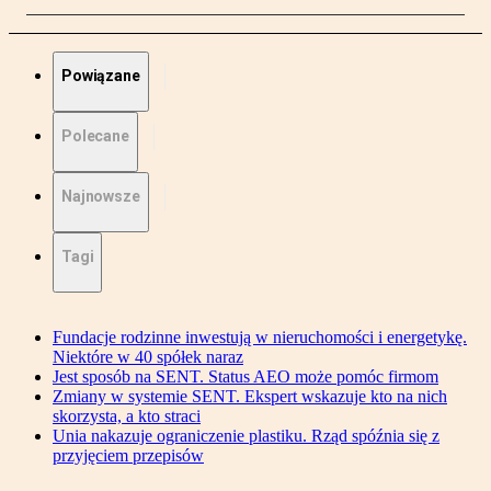
Powiązane
Polecane
Najnowsze
Tagi
Fundacje rodzinne inwestują w nieruchomości i energetykę.
Niektóre w 40 spółek naraz
Jest sposób na SENT. Status AEO może pomóc firmom
Zmiany w systemie SENT. Ekspert wskazuje kto na nich
skorzysta, a kto straci
Unia nakazuje ograniczenie plastiku. Rząd spóźnia się z
przyjęciem przepisów