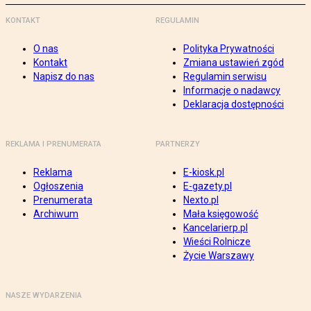
KONTAKT
REGULAMIN
O nas
Polityka Prywatności
Kontakt
Zmiana ustawień zgód
Napisz do nas
Regulamin serwisu
Informacje o nadawcy
Deklaracja dostępności
REKLAMA I PRENUMERATA
PARTNERZY
Reklama
E-kiosk.pl
Ogłoszenia
E-gazety.pl
Prenumerata
Nexto.pl
Archiwum
Mała księgowość
Kancelarierp.pl
Wieści Rolnicze
Życie Warszawy
NASZE WYDARZENIA