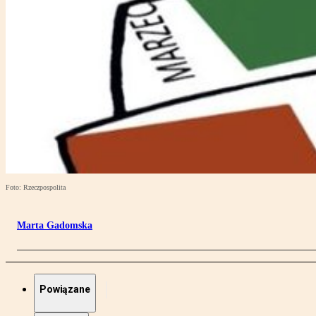
Foto: Rzeczpospolita
Marta Gadomska
Powiązane