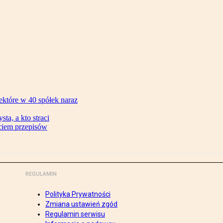
ektóre w 40 spółek naraz
ta, a kto straci
ęciem przepisów
REGULAMIN
Polityka Prywatności
Zmiana ustawień zgód
Regulamin serwisu