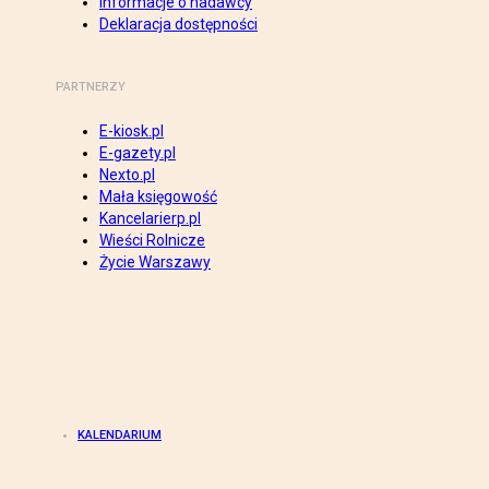
Informacje o nadawcy
Deklaracja dostępności
PARTNERZY
E-kiosk.pl
E-gazety.pl
Nexto.pl
Mała księgowość
Kancelarierp.pl
Wieści Rolnicze
Życie Warszawy
KALENDARIUM