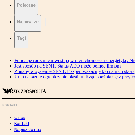
Polecane
Najnowsze
Tagi
Fundacje rodzinne inwestują w nieruchomości i energetykę. Ni
Jest sposób na SENT. Status AEO może pomóc firmom
Zmiany w systemie SENT. Ekspert wskazuje kto na nich skorzys
Unia nakazuje ograniczenie plastiku. Rząd spóźnia się z przyj
KONTAKT
O nas
Kontakt
Napisz do nas