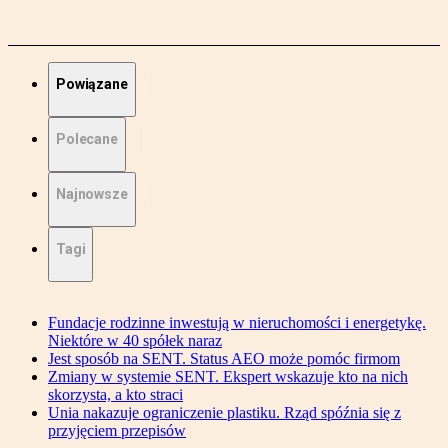
Powiązane
Polecane
Najnowsze
Tagi
Fundacje rodzinne inwestują w nieruchomości i energetykę.
Niektóre w 40 spółek naraz
Jest sposób na SENT. Status AEO może pomóc firmom
Zmiany w systemie SENT. Ekspert wskazuje kto na nich
skorzysta, a kto straci
Unia nakazuje ograniczenie plastiku. Rząd spóźnia się z
przyjęciem przepisów