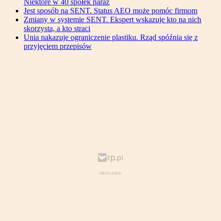
Niektóre w 40 spółek naraz
Jest sposób na SENT. Status AEO może pomóc firmom
Zmiany w systemie SENT. Ekspert wskazuje kto na nich
skorzysta, a kto straci
Unia nakazuje ograniczenie plastiku. Rząd spóźnia się z
przyjęciem przepisów