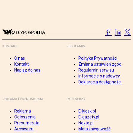
KONTAKT
REGULAMIN
O nas
Polityka Prywatności
Kontakt
Zmiana ustawień zgód
Napisz do nas
Regulamin serwisu
Informacje o nadawcy
Deklaracja dostępności
REKLAMA I PRENUMERATA
PARTNERZY
Reklama
E-kiosk.pl
Ogłoszenia
E-gazety.pl
Prenumerata
Nexto.pl
Archiwum
Mała księgowość