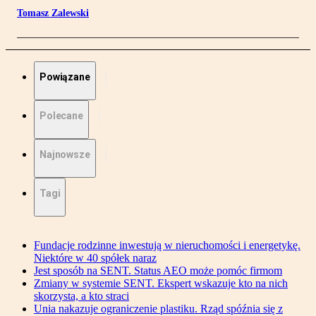
Tomasz Zalewski
Powiązane
Polecane
Najnowsze
Tagi
Fundacje rodzinne inwestują w nieruchomości i energetykę.
Niektóre w 40 spółek naraz
Jest sposób na SENT. Status AEO może pomóc firmom
Zmiany w systemie SENT. Ekspert wskazuje kto na nich
skorzysta, a kto straci
Unia nakazuje ograniczenie plastiku. Rząd spóźnia się z