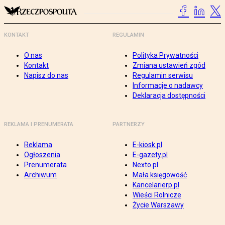
KONTAKT
REGULAMIN
O nas
Polityka Prywatności
Kontakt
Zmiana ustawień zgód
Napisz do nas
Regulamin serwisu
Informacje o nadawcy
Deklaracja dostępności
REKLAMA I PRENUMERATA
PARTNERZY
Reklama
E-kiosk.pl
Ogłoszenia
E-gazety.pl
Prenumerata
Nexto.pl
Archiwum
Mała księgowość
Kancelarierp.pl
Wieści Rolnicze
Życie Warszawy