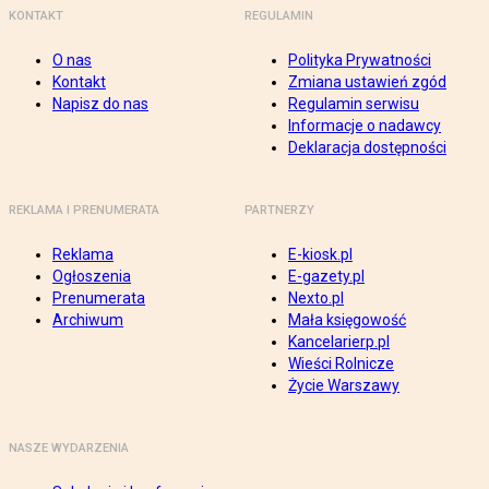
KONTAKT
REGULAMIN
O nas
Polityka Prywatności
Kontakt
Zmiana ustawień zgód
Napisz do nas
Regulamin serwisu
Informacje o nadawcy
Deklaracja dostępności
REKLAMA I PRENUMERATA
PARTNERZY
Reklama
E-kiosk.pl
Ogłoszenia
E-gazety.pl
Prenumerata
Nexto.pl
Archiwum
Mała księgowość
Kancelarierp.pl
Wieści Rolnicze
Życie Warszawy
NASZE WYDARZENIA