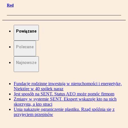
Red
Powiązane
Polecane
Najnowsze
Fundacje rodzinne inwestują w nieruchomości i energetykę.
Niektóre w 40 spółek naraz
Jest sposób na SENT. Status AEO może pomóc firmom
Zmiany w systemie SENT. Ekspert wskazuje kto na nich
skorzysta, a kto straci
Unia nakazuje ograniczenie plastiku. Rząd spóźnia się z
przyjęciem przepisów