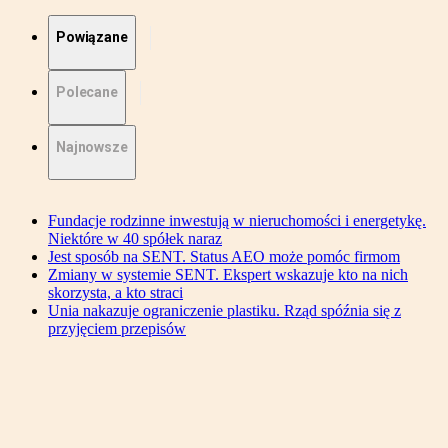
Powiązane
Polecane
Najnowsze
Fundacje rodzinne inwestują w nieruchomości i energetykę.
Niektóre w 40 spółek naraz
Jest sposób na SENT. Status AEO może pomóc firmom
Zmiany w systemie SENT. Ekspert wskazuje kto na nich
skorzysta, a kto straci
Unia nakazuje ograniczenie plastiku. Rząd spóźnia się z
przyjęciem przepisów