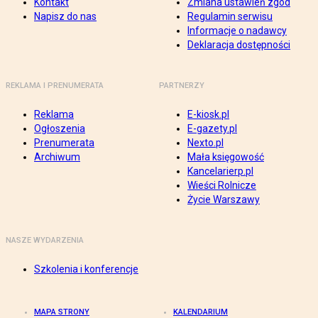
Kontakt
Zmiana ustawień zgód
Napisz do nas
Regulamin serwisu
Informacje o nadawcy
Deklaracja dostępności
REKLAMA I PRENUMERATA
PARTNERZY
Reklama
E-kiosk.pl
Ogłoszenia
E-gazety.pl
Prenumerata
Nexto.pl
Archiwum
Mała księgowość
Kancelarierp.pl
Wieści Rolnicze
Życie Warszawy
NASZE WYDARZENIA
Szkolenia i konferencje
MAPA STRONY
KALENDARIUM