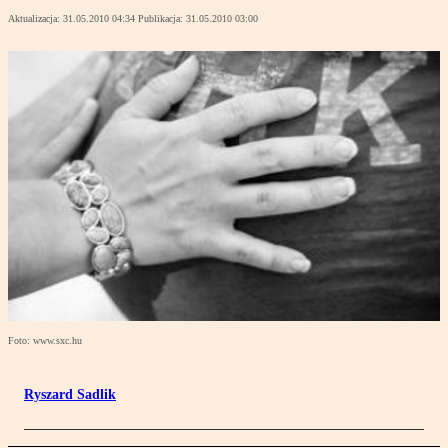
Aktualizacja:
31.05.2010 04:34
Publikacja:
31.05.2010 03:00
Foto: www.sxc.hu
Ryszard Sadlik