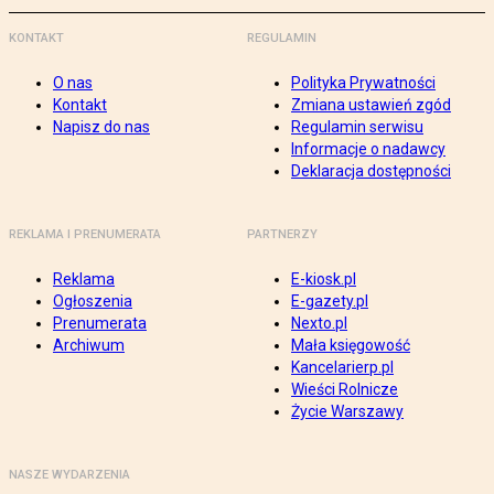
KONTAKT
REGULAMIN
O nas
Polityka Prywatności
Kontakt
Zmiana ustawień zgód
Napisz do nas
Regulamin serwisu
Informacje o nadawcy
Deklaracja dostępności
REKLAMA I PRENUMERATA
PARTNERZY
Reklama
E-kiosk.pl
Ogłoszenia
E-gazety.pl
Prenumerata
Nexto.pl
Archiwum
Mała księgowość
Kancelarierp.pl
Wieści Rolnicze
Życie Warszawy
NASZE WYDARZENIA