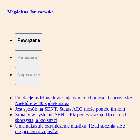
Magdalena Januszewska
Powiązane
Polecane
Najnowsze
Fundacje rodzinne inwestują w nieruchomości i energetykę.
Niektóre w 40 spółek naraz
Jest sposób na SENT. Status AEO może pomóc firmom
Zmiany w systemie SENT. Ekspert wskazuje kto na nich
skorzysta, a kto straci
Unia nakazuje ograniczenie plastiku. Rząd spóźnia się z
przyjęciem przepisów