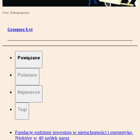
Foto: Rzeczpospolita
Grzegorz Łyś
Powiązane
Polecane
Najnowsze
Tagi
Fundacje rodzinne inwestują w nieruchomości i energetykę.
Niektóre w 40 spółek naraz