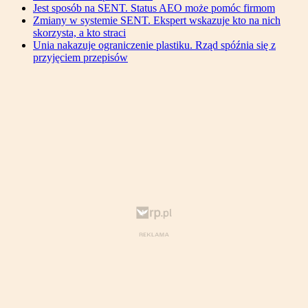
Jest sposób na SENT. Status AEO może pomóc firmom
Zmiany w systemie SENT. Ekspert wskazuje kto na nich
skorzysta, a kto straci
Unia nakazuje ograniczenie plastiku. Rząd spóźnia się z
przyjęciem przepisów