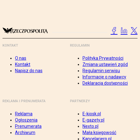
KONTAKT
REGULAMIN
O nas
Polityka Prywatności
Kontakt
Zmiana ustawień zgód
Napisz do nas
Regulamin serwisu
Informacje o nadawcy
Deklaracja dostępności
REKLAMA I PRENUMERATA
PARTNERZY
Reklama
E-kiosk.pl
Ogłoszenia
E-gazety.pl
Prenumerata
Nexto.pl
Archiwum
Mała księgowość
Kancelarierp.pl