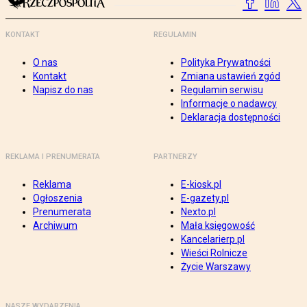
KONTAKT
REGULAMIN
O nas
Polityka Prywatności
Kontakt
Zmiana ustawień zgód
Napisz do nas
Regulamin serwisu
Informacje o nadawcy
Deklaracja dostępności
REKLAMA I PRENUMERATA
PARTNERZY
Reklama
E-kiosk.pl
Ogłoszenia
E-gazety.pl
Prenumerata
Nexto.pl
Archiwum
Mała księgowość
Kancelarierp.pl
Wieści Rolnicze
Życie Warszawy
NASZE WYDARZENIA