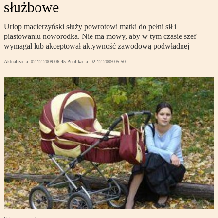
służbowe
Urlop macierzyński służy powrotowi matki do pełni sił i
piastowaniu noworodka. Nie ma mowy, aby w tym czasie szef
wymagał lub akceptował aktywność zawodową podwładnej
Aktualizacja:
02.12.2009 06:45
Publikacja:
02.12.2009 05:50