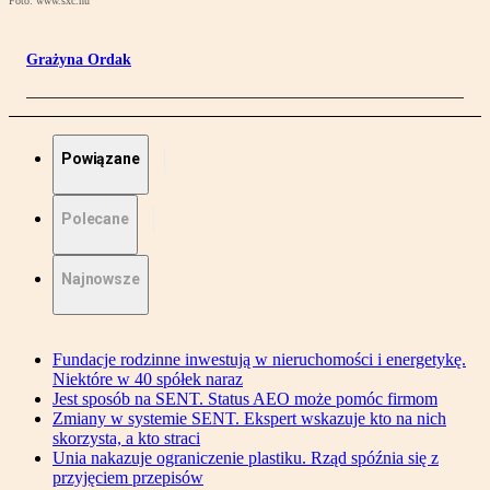
Foto: www.sxc.hu
Grażyna Ordak
Powiązane
Polecane
Najnowsze
Fundacje rodzinne inwestują w nieruchomości i energetykę.
Niektóre w 40 spółek naraz
Jest sposób na SENT. Status AEO może pomóc firmom
Zmiany w systemie SENT. Ekspert wskazuje kto na nich
skorzysta, a kto straci
Unia nakazuje ograniczenie plastiku. Rząd spóźnia się z
przyjęciem przepisów