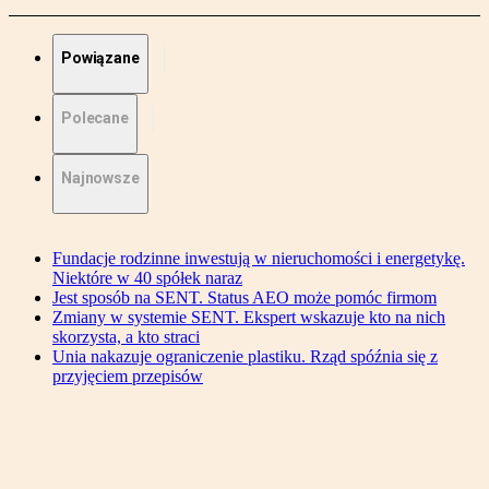
Powiązane
Polecane
Najnowsze
Fundacje rodzinne inwestują w nieruchomości i energetykę.
Niektóre w 40 spółek naraz
Jest sposób na SENT. Status AEO może pomóc firmom
Zmiany w systemie SENT. Ekspert wskazuje kto na nich
skorzysta, a kto straci
Unia nakazuje ograniczenie plastiku. Rząd spóźnia się z
przyjęciem przepisów