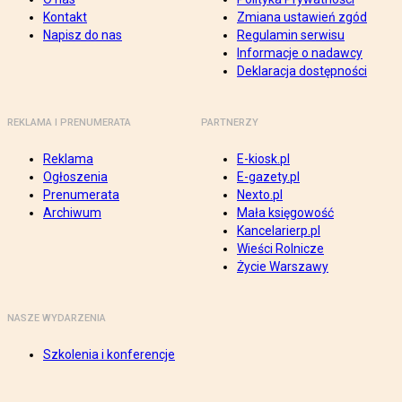
Kontakt
Zmiana ustawień zgód
Napisz do nas
Regulamin serwisu
Informacje o nadawcy
Deklaracja dostępności
REKLAMA I PRENUMERATA
PARTNERZY
Reklama
E-kiosk.pl
Ogłoszenia
E-gazety.pl
Prenumerata
Nexto.pl
Archiwum
Mała księgowość
Kancelarierp.pl
Wieści Rolnicze
Życie Warszawy
NASZE WYDARZENIA
Szkolenia i konferencje