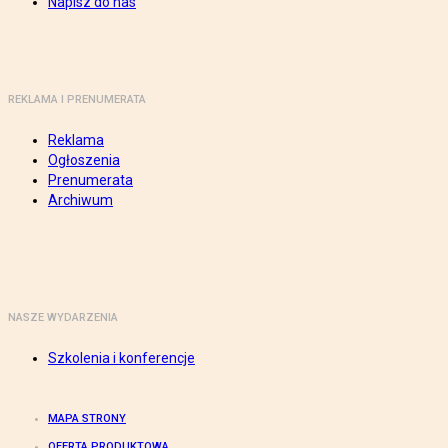
Napisz do nas
REKLAMA I PRENUMERATA
Reklama
Ogłoszenia
Prenumerata
Archiwum
NASZE WYDARZENIA
Szkolenia i konferencje
MAPA STRONY
OFERTA PRODUKTOWA