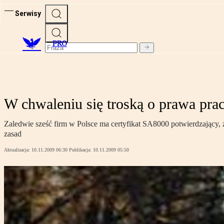
Serwisy
PRO
W chwaleniu się troską o prawa prac
Zaledwie sześć firm w Polsce ma certyfikat SA8000 potwierdzający, ż
zasad
Aktualizacja:
10.11.2009 06:30
Publikacja:
10.11.2009 05:50