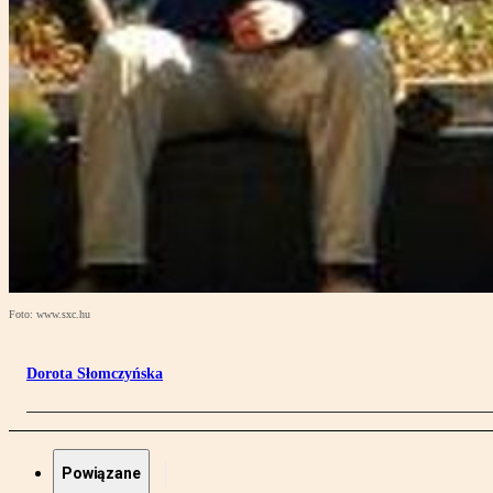
Foto: www.sxc.hu
Dorota Słomczyńska
Powiązane