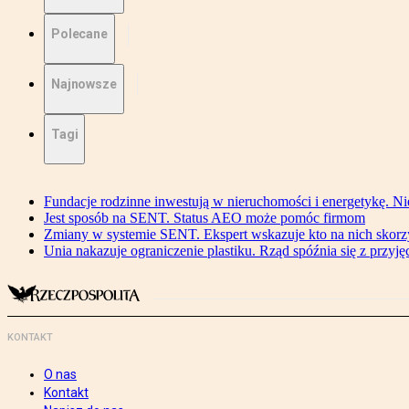
Polecane
Najnowsze
Tagi
Fundacje rodzinne inwestują w nieruchomości i energetykę. Ni
Jest sposób na SENT. Status AEO może pomóc firmom
Zmiany w systemie SENT. Ekspert wskazuje kto na nich skorzys
Unia nakazuje ograniczenie plastiku. Rząd spóźnia się z przyj
KONTAKT
O nas
Kontakt