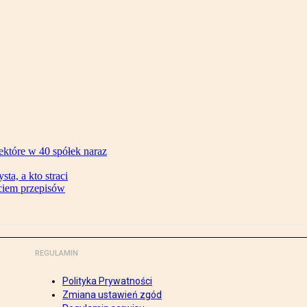
ektóre w 40 spółek naraz
ta, a kto straci
ęciem przepisów
REGULAMIN
Polityka Prywatności
Zmiana ustawień zgód