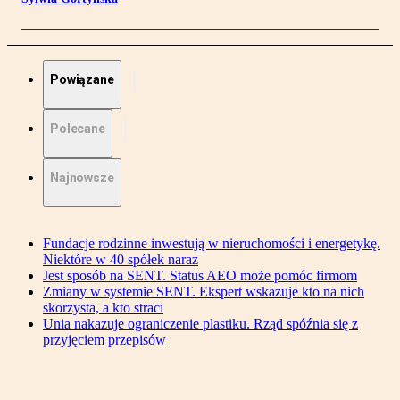
Powiązane
Polecane
Najnowsze
Fundacje rodzinne inwestują w nieruchomości i energetykę.
Niektóre w 40 spółek naraz
Jest sposób na SENT. Status AEO może pomóc firmom
Zmiany w systemie SENT. Ekspert wskazuje kto na nich
skorzysta, a kto straci
Unia nakazuje ograniczenie plastiku. Rząd spóźnia się z
przyjęciem przepisów