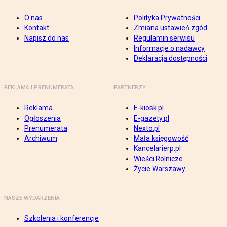
O nas
Polityka Prywatności
Kontakt
Zmiana ustawień zgód
Napisz do nas
Regulamin serwisu
Informacje o nadawcy
Deklaracja dostępności
REKLAMA I PRENUMERATA
PARTNERZY
Reklama
E-kiosk.pl
Ogłoszenia
E-gazety.pl
Prenumerata
Nexto.pl
Archiwum
Mała księgowość
Kancelarierp.pl
Wieści Rolnicze
Życie Warszawy
NASZE WYDARZENIA
Szkolenia i konferencje