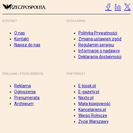
KONTAKT
REGULAMIN
O nas
Polityka Prywatności
Kontakt
Zmiana ustawień zgód
Napisz do nas
Regulamin serwisu
Informacje o nadawcy
Deklaracja dostępności
REKLAMA I PRENUMERATA
PARTNERZY
Reklama
E-kiosk.pl
Ogłoszenia
E-gazety.pl
Prenumerata
Nexto.pl
Archiwum
Mała księgowość
Kancelarierp.pl
Wieści Rolnicze
Życie Warszawy