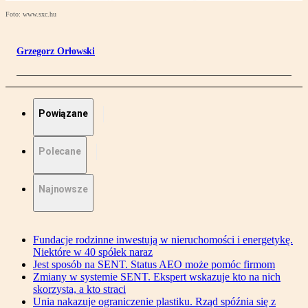
Foto: www.sxc.hu
Grzegorz Orłowski
Powiązane
Polecane
Najnowsze
Fundacje rodzinne inwestują w nieruchomości i energetykę.
Niektóre w 40 spółek naraz
Jest sposób na SENT. Status AEO może pomóc firmom
Zmiany w systemie SENT. Ekspert wskazuje kto na nich
skorzysta, a kto straci
Unia nakazuje ograniczenie plastiku. Rząd spóźnia się z