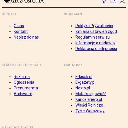
KONTAKT
REGULAMIN
O nas
Polityka Prywatności
Kontakt
Zmiana ustawień zgód
Napisz do nas
Regulamin serwisu
Informacje o nadawcy
Deklaracja dostępności
REKLAMA I PRENUMERATA
PARTNERZY
Reklama
E-kiosk.pl
Ogłoszenia
E-gazety.pl
Prenumerata
Nexto.pl
Archiwum
Mała księgowość
Kancelarierp.pl
Wieści Rolnicze
Życie Warszawy
NASZE WYDARZENIA