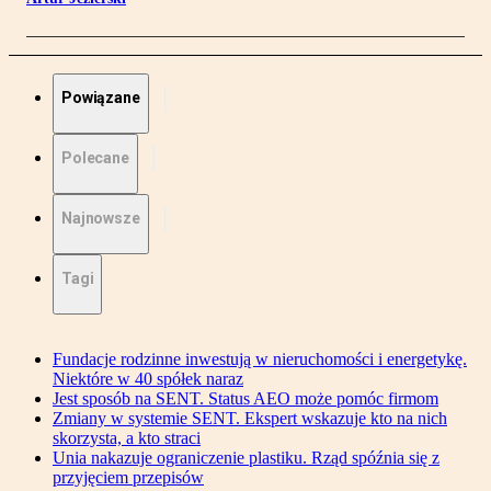
Powiązane
Polecane
Najnowsze
Tagi
Fundacje rodzinne inwestują w nieruchomości i energetykę.
Niektóre w 40 spółek naraz
Jest sposób na SENT. Status AEO może pomóc firmom
Zmiany w systemie SENT. Ekspert wskazuje kto na nich
skorzysta, a kto straci
Unia nakazuje ograniczenie plastiku. Rząd spóźnia się z
przyjęciem przepisów