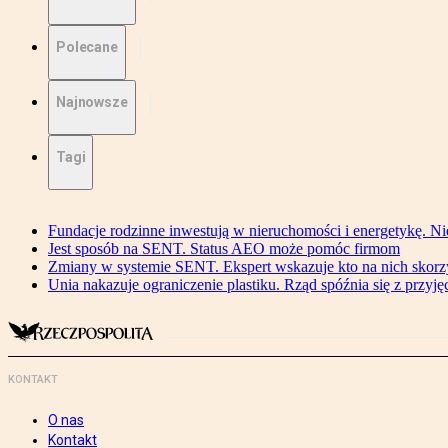
Polecane
Najnowsze
Tagi
Fundacje rodzinne inwestują w nieruchomości i energetykę. Ni
Jest sposób na SENT. Status AEO może pomóc firmom
Zmiany w systemie SENT. Ekspert wskazuje kto na nich skorzys
Unia nakazuje ograniczenie plastiku. Rząd spóźnia się z przyj
KONTAKT
O nas
Kontakt