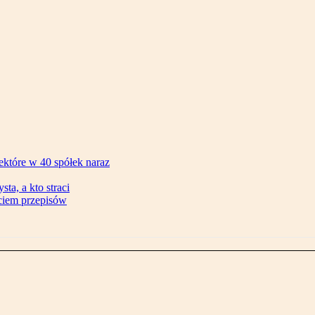
ektóre w 40 spółek naraz
ta, a kto straci
ęciem przepisów