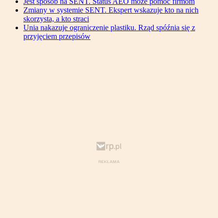
Jest sposób na SENT. Status AEO może pomóc firmom
Zmiany w systemie SENT. Ekspert wskazuje kto na nich
skorzysta, a kto straci
Unia nakazuje ograniczenie plastiku. Rząd spóźnia się z
przyjęciem przepisów