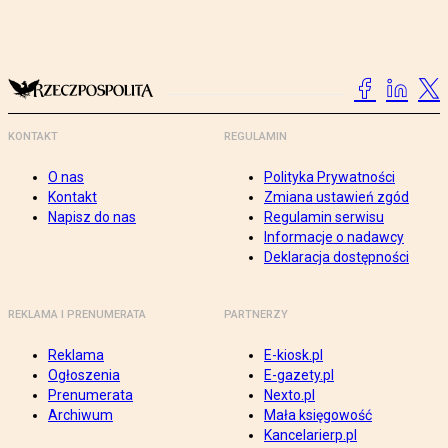
KONTAKT
REGULAMIN
O nas
Polityka Prywatności
Kontakt
Zmiana ustawień zgód
Napisz do nas
Regulamin serwisu
Informacje o nadawcy
Deklaracja dostępności
REKLAMA I PRENUMERATA
PARTNERZY
Reklama
E-kiosk.pl
Ogłoszenia
E-gazety.pl
Prenumerata
Nexto.pl
Archiwum
Mała księgowość
Kancelarierp.pl