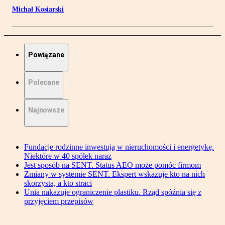
Michał Kosiarski
Powiązane
Polecane
Najnowsze
Fundacje rodzinne inwestują w nieruchomości i energetykę.
Niektóre w 40 spółek naraz
Jest sposób na SENT. Status AEO może pomóc firmom
Zmiany w systemie SENT. Ekspert wskazuje kto na nich
skorzysta, a kto straci
Unia nakazuje ograniczenie plastiku. Rząd spóźnia się z
przyjęciem przepisów