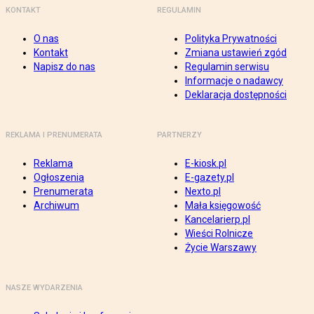
KONTAKT
REGULAMIN
O nas
Polityka Prywatności
Kontakt
Zmiana ustawień zgód
Napisz do nas
Regulamin serwisu
Informacje o nadawcy
Deklaracja dostępności
REKLAMA I PRENUMERATA
PARTNERZY
Reklama
E-kiosk.pl
Ogłoszenia
E-gazety.pl
Prenumerata
Nexto.pl
Archiwum
Mała księgowość
Kancelarierp.pl
Wieści Rolnicze
Życie Warszawy
NASZE WYDARZENIA