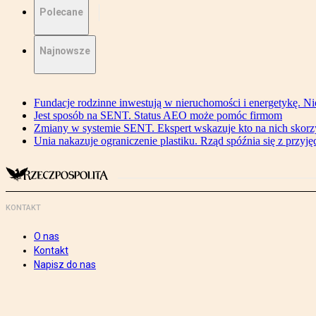
Polecane
Najnowsze
Fundacje rodzinne inwestują w nieruchomości i energetykę. Ni
Jest sposób na SENT. Status AEO może pomóc firmom
Zmiany w systemie SENT. Ekspert wskazuje kto na nich skorzys
Unia nakazuje ograniczenie plastiku. Rząd spóźnia się z przyj
KONTAKT
O nas
Kontakt
Napisz do nas