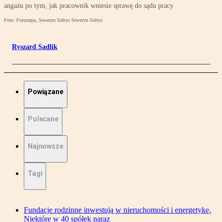
angażu po tym, jak pracownik wniesie sprawę do sądu pracy
Foto: Fotorzepa, Seweryn Sołtys Seweryn Sołtys
Ryszard Sadlik
Powiązane
Polecane
Najnowsze
Tagi
Fundacje rodzinne inwestują w nieruchomości i energetykę.
Niektóre w 40 spółek naraz