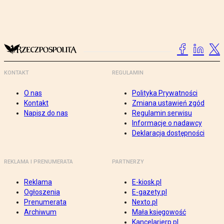
KONTAKT
REGULAMIN
O nas
Polityka Prywatności
Kontakt
Zmiana ustawień zgód
Napisz do nas
Regulamin serwisu
Informacje o nadawcy
Deklaracja dostępności
REKLAMA I PRENUMERATA
PARTNERZY
Reklama
E-kiosk.pl
Ogłoszenia
E-gazety.pl
Prenumerata
Nexto.pl
Archiwum
Mała księgowość
Kancelarierp.pl