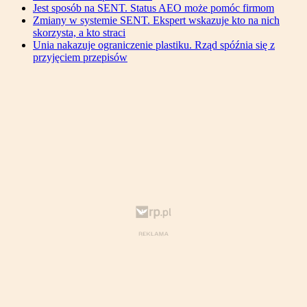
Jest sposób na SENT. Status AEO może pomóc firmom
Zmiany w systemie SENT. Ekspert wskazuje kto na nich
skorzysta, a kto straci
Unia nakazuje ograniczenie plastiku. Rząd spóźnia się z
przyjęciem przepisów