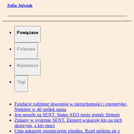
Zofia Jóźwiak
Powiązane
Polecane
Najnowsze
Tagi
Fundacje rodzinne inwestują w nieruchomości i energetykę.
Niektóre w 40 spółek naraz
Jest sposób na SENT. Status AEO może pomóc firmom
Zmiany w systemie SENT. Ekspert wskazuje kto na nich
skorzysta, a kto straci
Unia nakazuje ograniczenie plastiku. Rząd spóźnia się z