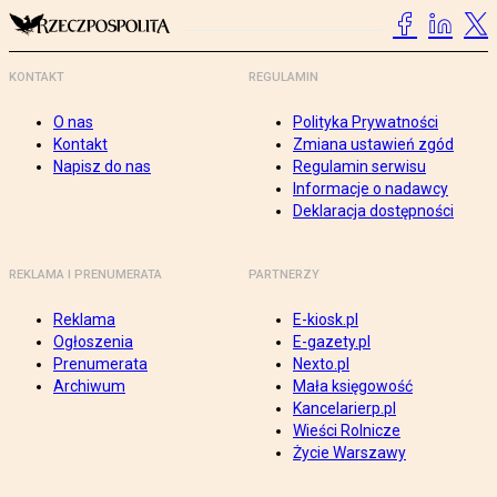
KONTAKT
REGULAMIN
O nas
Polityka Prywatności
Kontakt
Zmiana ustawień zgód
Napisz do nas
Regulamin serwisu
Informacje o nadawcy
Deklaracja dostępności
REKLAMA I PRENUMERATA
PARTNERZY
Reklama
E-kiosk.pl
Ogłoszenia
E-gazety.pl
Prenumerata
Nexto.pl
Archiwum
Mała księgowość
Kancelarierp.pl
Wieści Rolnicze
Życie Warszawy