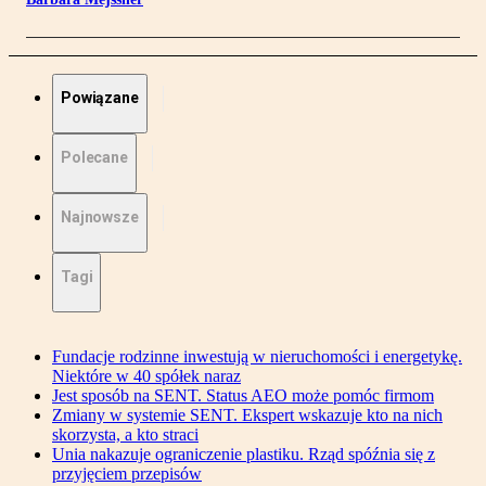
Powiązane
Polecane
Najnowsze
Tagi
Fundacje rodzinne inwestują w nieruchomości i energetykę.
Niektóre w 40 spółek naraz
Jest sposób na SENT. Status AEO może pomóc firmom
Zmiany w systemie SENT. Ekspert wskazuje kto na nich
skorzysta, a kto straci
Unia nakazuje ograniczenie plastiku. Rząd spóźnia się z
przyjęciem przepisów