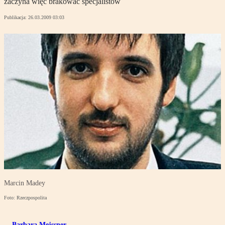
zaczyna więc brakować specjalistów
Publikacja:
26.03.2009 03:03
Marcin Madey
Foto: Rzeczpospolita
Barbara Mejssner