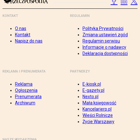
KONTAKT
REGULAMIN
O nas
Polityka Prywatności
Kontakt
Zmiana ustawień zgód
Napisz do nas
Regulamin serwisu
Informacje o nadawcy
Deklaracja dostępności
REKLAMA I PRENUMERATA
PARTNERZY
Reklama
E-kiosk.pl
Ogłoszenia
E-gazety.pl
Prenumerata
Nexto.pl
Archiwum
Mała księgowość
Kancelarierp.pl
Wieści Rolnicze
Życie Warszawy
NASZE WYDARZENIA