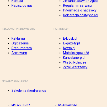
Kontakt
Zmiana ustawień zgód
Napisz do nas
Regulamin serwisu
Informacje o nadawcy
Deklaracja dostępności
REKLAMA I PRENUMERATA
PARTNERZY
Reklama
E-kiosk.pl
Ogłoszenia
E-gazety.pl
Prenumerata
Nexto.pl
Archiwum
Mała księgowość
Kancelarierp.pl
Wieści Rolnicze
Życie Warszawy
NASZE WYDARZENIA
Szkolenia i konferencje
MAPA STRONY
KALENDARIUM