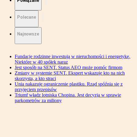
Powiązane
Polecane
Najnowsze
Fundacje rodzinne inwestują w nieruchomości i energetykę.
Niektóre w 40 spółek naraz
Jest sposób na SENT. Status AEO może pomóc firmom
Zmiany w systemie SENT. Ekspert wskazuje kto na nich
skorzysta, a kto straci
Unia nakazuje ograniczenie plastiku. Rząd spóźnia się z
przyjęciem przepisów
Triumf władz lotniska Chopina. Jest decyzja w sprawie
parkometrów za miliony