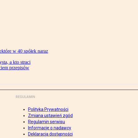
ektóre w 40 spółek naraz
ta, a kto straci
ęciem przepisów
REGULAMIN
Polityka Prywatności
Zmiana ustawień zgód
Regulamin serwisu
Informacje o nadawcy
Deklaracja dostępności