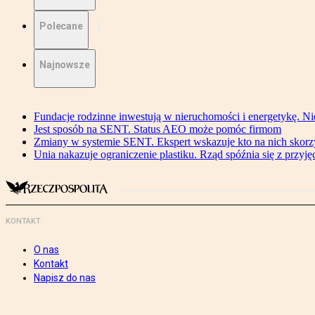
Polecane
Najnowsze
Fundacje rodzinne inwestują w nieruchomości i energetykę. Ni
Jest sposób na SENT. Status AEO może pomóc firmom
Zmiany w systemie SENT. Ekspert wskazuje kto na nich skorzys
Unia nakazuje ograniczenie plastiku. Rząd spóźnia się z przyj
KONTAKT
O nas
Kontakt
Napisz do nas