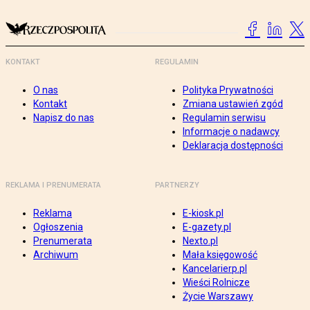
KONTAKT
REGULAMIN
O nas
Polityka Prywatności
Kontakt
Zmiana ustawień zgód
Napisz do nas
Regulamin serwisu
Informacje o nadawcy
Deklaracja dostępności
REKLAMA I PRENUMERATA
PARTNERZY
Reklama
E-kiosk.pl
Ogłoszenia
E-gazety.pl
Prenumerata
Nexto.pl
Archiwum
Mała księgowość
Kancelarierp.pl
Wieści Rolnicze
Życie Warszawy