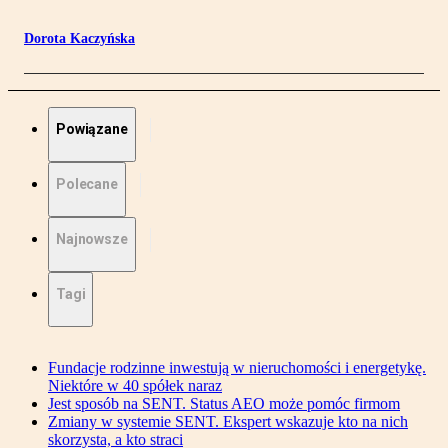
Dorota Kaczyńska
Powiązane
Polecane
Najnowsze
Tagi
Fundacje rodzinne inwestują w nieruchomości i energetykę.
Niektóre w 40 spółek naraz
Jest sposób na SENT. Status AEO może pomóc firmom
Zmiany w systemie SENT. Ekspert wskazuje kto na nich
skorzysta, a kto straci