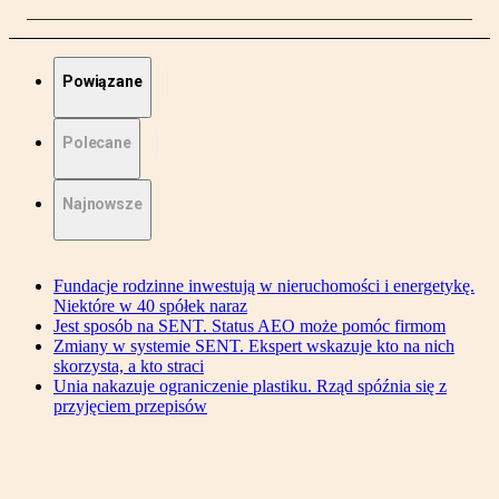
Powiązane
Polecane
Najnowsze
Fundacje rodzinne inwestują w nieruchomości i energetykę.
Niektóre w 40 spółek naraz
Jest sposób na SENT. Status AEO może pomóc firmom
Zmiany w systemie SENT. Ekspert wskazuje kto na nich
skorzysta, a kto straci
Unia nakazuje ograniczenie plastiku. Rząd spóźnia się z
przyjęciem przepisów