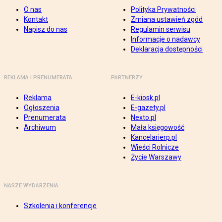
O nas
Polityka Prywatności
Kontakt
Zmiana ustawień zgód
Napisz do nas
Regulamin serwisu
Informacje o nadawcy
Deklaracja dostępności
REKLAMA I PRENUMERATA
PARTNERZY
Reklama
E-kiosk.pl
Ogłoszenia
E-gazety.pl
Prenumerata
Nexto.pl
Archiwum
Mała księgowość
Kancelarierp.pl
Wieści Rolnicze
Życie Warszawy
NASZE WYDARZENIA
Szkolenia i konferencje