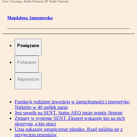
Foto: Fotorzepa, Radek Pasterski RP Radek Pasterski
Magdalena Januszewska
Powiązane
Polecane
Najnowsze
Fundacje rodzinne inwestują w nieruchomości i energetykę.
Niektóre w 40 spółek naraz
Jest sposób na SENT. Status AEO może pomóc firmom
Zmiany w systemie SENT. Ekspert wskazuje kto na nich
skorzysta, a kto straci
Unia nakazuje ograniczenie plastiku. Rząd spóźnia się z
przyjęciem przepisów