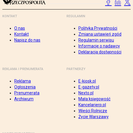
KONTAKT
REGULAMIN
O nas
Polityka Prywatności
Kontakt
Zmiana ustawień zgód
Napisz do nas
Regulamin serwisu
Informacje o nadawcy
Deklaracja dostępności
REKLAMA I PRENUMERATA
PARTNERZY
Reklama
E-kiosk.pl
Ogłoszenia
E-gazety.pl
Prenumerata
Nexto.pl
Archiwum
Mała księgowość
Kancelarierp.pl
Wieści Rolnicze
Życie Warszawy