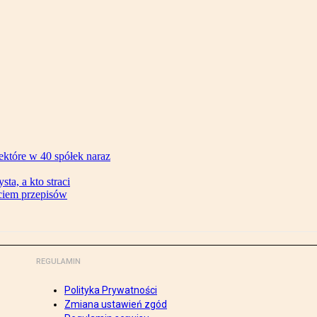
ektóre w 40 spółek naraz
ta, a kto straci
ęciem przepisów
REGULAMIN
Polityka Prywatności
Zmiana ustawień zgód