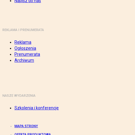
Napisz do nas
REKLAMA I PRENUMERATA
Reklama
Ogłoszenia
Prenumerata
Archiwum
NASZE WYDARZENIA
Szkolenia i konferencje
MAPA STRONY
OFERTA PRODUKTOWA