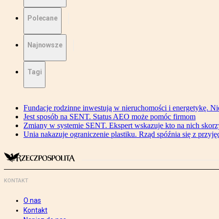
Polecane
Najnowsze
Tagi
Fundacje rodzinne inwestują w nieruchomości i energetykę. Ni
Jest sposób na SENT. Status AEO może pomóc firmom
Zmiany w systemie SENT. Ekspert wskazuje kto na nich skorzys
Unia nakazuje ograniczenie plastiku. Rząd spóźnia się z przyj
KONTAKT
O nas
Kontakt