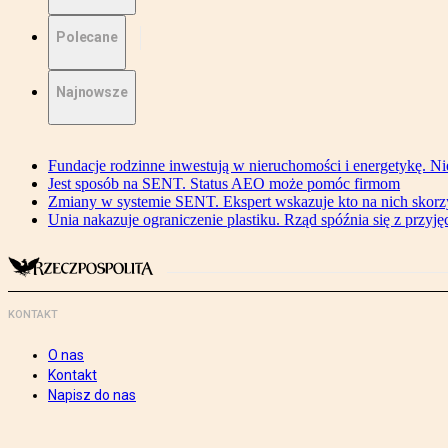
Polecane
Najnowsze
Fundacje rodzinne inwestują w nieruchomości i energetykę. Ni
Jest sposób na SENT. Status AEO może pomóc firmom
Zmiany w systemie SENT. Ekspert wskazuje kto na nich skorzys
Unia nakazuje ograniczenie plastiku. Rząd spóźnia się z przyj
KONTAKT
O nas
Kontakt
Napisz do nas