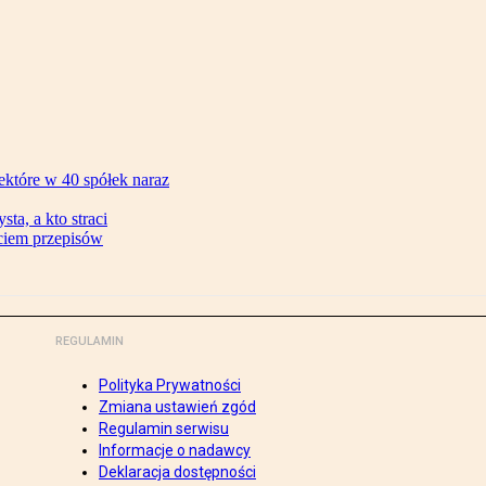
ektóre w 40 spółek naraz
ta, a kto straci
ęciem przepisów
REGULAMIN
Polityka Prywatności
Zmiana ustawień zgód
Regulamin serwisu
Informacje o nadawcy
Deklaracja dostępności