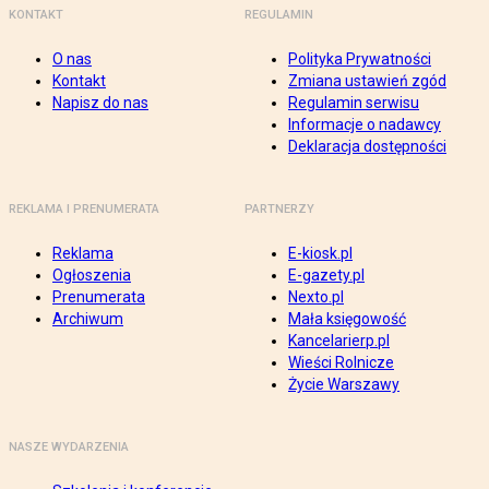
KONTAKT
REGULAMIN
O nas
Polityka Prywatności
Kontakt
Zmiana ustawień zgód
Napisz do nas
Regulamin serwisu
Informacje o nadawcy
Deklaracja dostępności
REKLAMA I PRENUMERATA
PARTNERZY
Reklama
E-kiosk.pl
Ogłoszenia
E-gazety.pl
Prenumerata
Nexto.pl
Archiwum
Mała księgowość
Kancelarierp.pl
Wieści Rolnicze
Życie Warszawy
NASZE WYDARZENIA