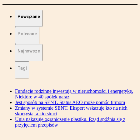
Powiązane
Polecane
Najnowsze
Tagi
Fundacje rodzinne inwestują w nieruchomości i energetykę.
Niektóre w 40 spółek naraz
Jest sposób na SENT. Status AEO może pomóc firmom
Zmiany w systemie SENT. Ekspert wskazuje kto na nich
skorzysta, a kto straci
Unia nakazuje ograniczenie plastiku. Rząd spóźnia się z
przyjęciem przepisów