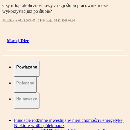
Czy urlop okolicznościowy z racji ślubu pracownik może
wykorzystać już po ślubie?
Aktualizacja:
05.12.2008 07:10
Publikacja:
05.12.2008 04:10
Maciej Telec
Powiązane
Polecane
Najnowsze
Fundacje rodzinne inwestują w nieruchomości i energetykę.
Niektóre w 40 spółek naraz