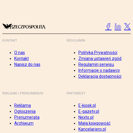
KONTAKT
REGULAMIN
O nas
Polityka Prywatności
Kontakt
Zmiana ustawień zgód
Napisz do nas
Regulamin serwisu
Informacje o nadawcy
Deklaracja dostępności
REKLAMA I PRENUMERATA
PARTNERZY
Reklama
E-kiosk.pl
Ogłoszenia
E-gazety.pl
Prenumerata
Nexto.pl
Archiwum
Mała księgowość
Kancelarierp.pl