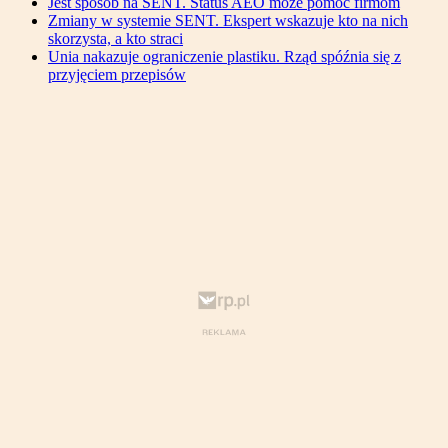
Jest sposób na SENT. Status AEO może pomóc firmom
Zmiany w systemie SENT. Ekspert wskazuje kto na nich
skorzysta, a kto straci
Unia nakazuje ograniczenie plastiku. Rząd spóźnia się z
przyjęciem przepisów