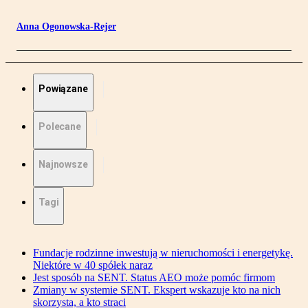
Anna Ogonowska-Rejer
Powiązane
Polecane
Najnowsze
Tagi
Fundacje rodzinne inwestują w nieruchomości i energetykę.
Niektóre w 40 spółek naraz
Jest sposób na SENT. Status AEO może pomóc firmom
Zmiany w systemie SENT. Ekspert wskazuje kto na nich
skorzysta, a kto straci