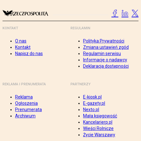
KONTAKT
REGULAMIN
O nas
Polityka Prywatności
Kontakt
Zmiana ustawień zgód
Napisz do nas
Regulamin serwisu
Informacje o nadawcy
Deklaracja dostępności
REKLAMA I PRENUMERATA
PARTNERZY
Reklama
E-kiosk.pl
Ogłoszenia
E-gazety.pl
Prenumerata
Nexto.pl
Archiwum
Mała księgowość
Kancelarierp.pl
Wieści Rolnicze
Życie Warszawy