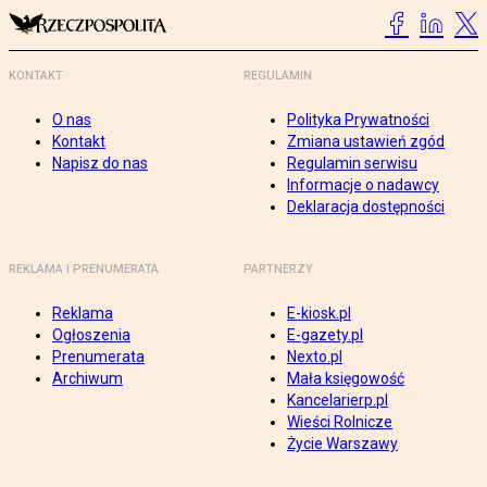
KONTAKT
REGULAMIN
O nas
Polityka Prywatności
Kontakt
Zmiana ustawień zgód
Napisz do nas
Regulamin serwisu
Informacje o nadawcy
Deklaracja dostępności
REKLAMA I PRENUMERATA
PARTNERZY
Reklama
E-kiosk.pl
Ogłoszenia
E-gazety.pl
Prenumerata
Nexto.pl
Archiwum
Mała księgowość
Kancelarierp.pl
Wieści Rolnicze
Życie Warszawy