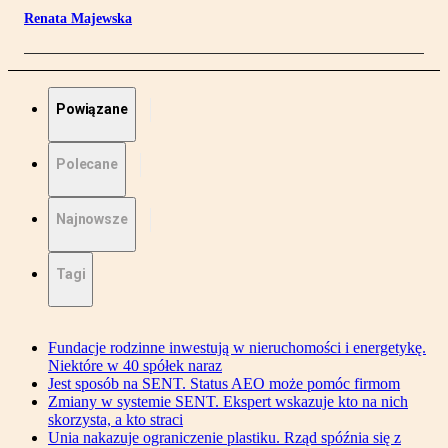
Renata Majewska
Powiązane
Polecane
Najnowsze
Tagi
Fundacje rodzinne inwestują w nieruchomości i energetykę.
Niektóre w 40 spółek naraz
Jest sposób na SENT. Status AEO może pomóc firmom
Zmiany w systemie SENT. Ekspert wskazuje kto na nich
skorzysta, a kto straci
Unia nakazuje ograniczenie plastiku. Rząd spóźnia się z