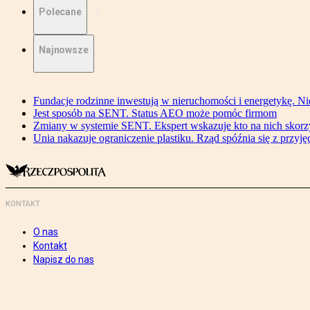
Polecane
Najnowsze
Fundacje rodzinne inwestują w nieruchomości i energetykę. Ni
Jest sposób na SENT. Status AEO może pomóc firmom
Zmiany w systemie SENT. Ekspert wskazuje kto na nich skorzys
Unia nakazuje ograniczenie plastiku. Rząd spóźnia się z przyj
KONTAKT
O nas
Kontakt
Napisz do nas