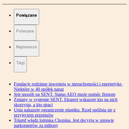
Powiązane
Polecane
Najnowsze
Tagi
Fundacje rodzinne inwestują w nieruchomości i energetykę.
Niektóre w 40 spółek naraz
Jest sposób na SENT. Status AEO może pomóc firmom
Zmiany w systemie SENT. Ekspert wskazuje kto na nich
skorzysta, a kto straci
Unia nakazuje ograniczenie plastiku. Rząd spóźnia się z
przyjęciem przepisów
Triumf władz lotniska Chopina. Jest decyzja w sprawie
parkometrów za miliony