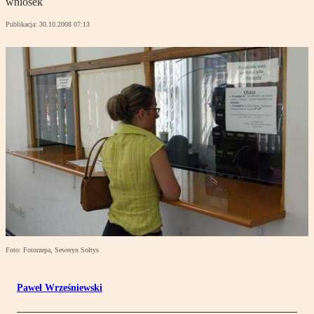
wniosek
Publikacja:
30.10.2008 07:13
Foto: Fotorzepa, Seweryn Sołtys
Paweł Wrześniewski