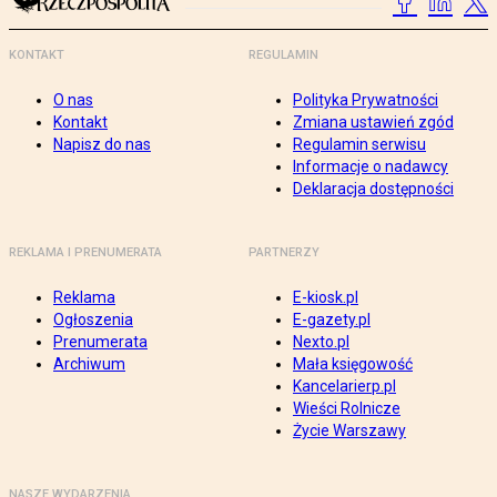
KONTAKT
REGULAMIN
O nas
Polityka Prywatności
Kontakt
Zmiana ustawień zgód
Napisz do nas
Regulamin serwisu
Informacje o nadawcy
Deklaracja dostępności
REKLAMA I PRENUMERATA
PARTNERZY
Reklama
E-kiosk.pl
Ogłoszenia
E-gazety.pl
Prenumerata
Nexto.pl
Archiwum
Mała księgowość
Kancelarierp.pl
Wieści Rolnicze
Życie Warszawy
NASZE WYDARZENIA